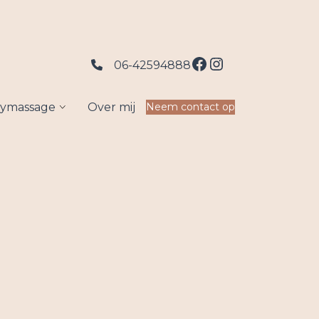
Facebook
Instagram
06-42594888
ymassage
Over mij
Neem contact op