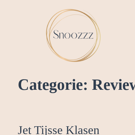
Ga
naar
de
inhoud
Categorie:
Revie
Jet Tijsse Klasen